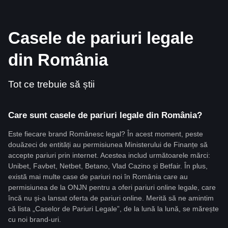
Casele de pariuri legale
din România
Tot ce trebuie să știi
Care sunt casele de pariuri legale din România?
Este fiecare brand Românesc legal? În acest moment, peste
douăzeci de entități au permisiunea Ministerului de Finanțe să
accepte pariuri prin internet. Acestea includ următoarele mărci:
Unibet, Favbet, Netbet, Betano, Vlad Cazino și Betfair. În plus,
există mai multe case de pariuri noi în România care au
permisiunea de la ONJN pentru a oferi pariuri online legale, care
încă nu și-a lansat oferta de pariuri online. Merită să ne amintim
că lista „Caselor de Pariuri Legale”, de la lună la lună, se mărește
cu noi brand-uri.