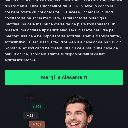
din România. Lista autorizațiilor de la ONJN este în continuă
creștere odată cu noi operatori. De aceea, încercăm în mod
constant să ne actualizăm lista, astfel încât să puteți găsi
întotdeauna cele mai bune oferte de pe piața românească. În
prezent, majoritatea tipsterilor aleg să-și plaseze pariurile pe
Internet, așa că este important să acordați atenție transparenței,
accesibilității și securității site-urilor web ale caselor de pariuri din
România. Atunci când ne creăm lista cu cele mai bune case de
pariuri online, acordăm atenție și disponibilității și calității
aplicațiilor mobile.
Mergi la clasament