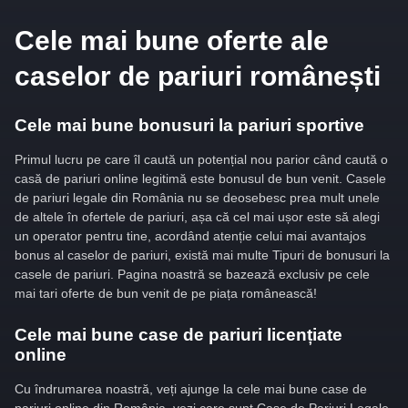
Cele mai bune oferte ale
caselor de pariuri românești
Cele mai bune bonusuri la pariuri sportive
Primul lucru pe care îl caută un potențial nou parior când caută o
casă de pariuri online legitimă este bonusul de bun venit. Casele
de pariuri legale din România nu se deosebesc prea mult unele
de altele în ofertele de pariuri, așa că cel mai ușor este să alegi
un operator pentru tine, acordând atenție celui mai avantajos
bonus al caselor de pariuri, există mai multe Tipuri de bonusuri la
casele de pariuri. Pagina noastră se bazează exclusiv pe cele
mai tari oferte de bun venit de pe piața românească!
Cele mai bune case de pariuri licențiate
online
Cu îndrumarea noastră, veți ajunge la cele mai bune case de
pariuri online din România, vezi care sunt Case de Pariuri Legale