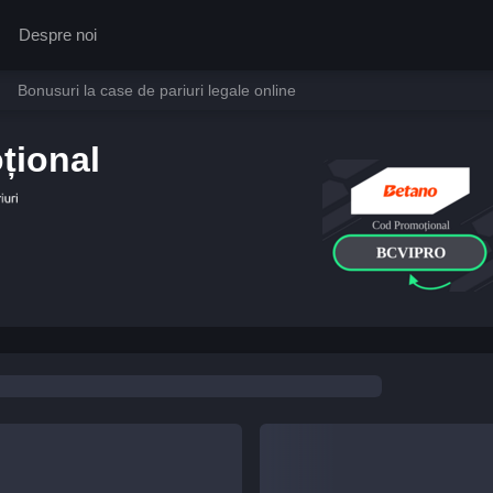
Despre noi
Bonusuri la case de pariuri legale online
țional