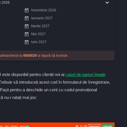
e 2026
Noiembrie 2026
ri frecvente
Ianuarie 2027
Martie 2027
ere și sigură?
Mai 2027
 Betano?
Iulie 2027
 am deja
iBukmacherzy la
06/08/26
și sigură să lucreze.
valabil toată
O
este disponibil pentru clienții noi ai
casei de pariuri legale
c codul
rebuie să introduceți acest cod în formularul de înregistrare,
 Pașii pentru a deschide un cont cu codul promoțional
l după
 nu-i ratați mai jos:
oții Betano?
ia mobilă