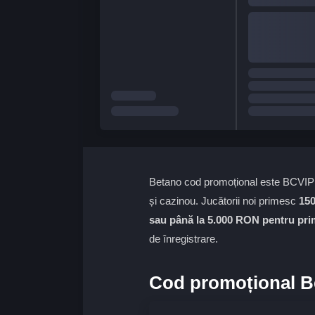
Betano cod promoțional este
BCVI
și cazinou. Jucătorii noi primesc
150
sau până la 5.000 RON pentru pri
de înregistrare.
Cod promoțional 