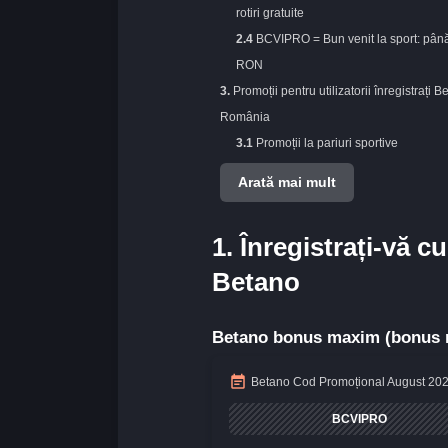
rotiri gratuite
2.4
BCVIPRO = Bun venit la sport: până
RON
3.
Promoții pentru utilizatorii înregistrați B
România
3.1
Promoții la pariuri sportive
3.2
Promoții la cazinou
Arată mai mult
3.3
Misiuni Betano
4.
Pariuri Sportive la Betano
1.
Înregistrați-vă 
4.1
eSport
5.
Cazinoul Betano România
Betano
6.
Betano Loto
7.
Sporturi Virtuale Betano
Betano bonus maxim (bonus 
8.
Descărcarea aplicației Betano 2026
9.
Metode de plată și retragere la Betan
Betano Cod Promoțional August 20
9.1
Plătește prin Bancă (IRIS) - instant,
BCVIPRO
10.
Taxele aplicate câștigurilor Betano din