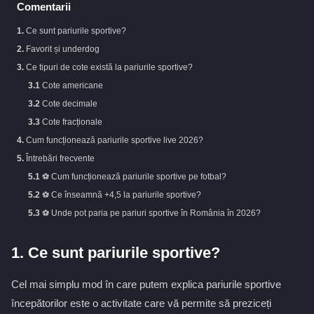
Comentarii
1.
Ce sunt pariurile sportive?
2.
Favorit și underdog
3.
Ce tipuri de cote există la pariurile sportive?
3.1
Cote americane
3.2
Cote decimale
3.3
Cote fracționale
4.
Cum funcționează pariurile sportive live 2026?
5.
Întrebări frecvente
5.1
⚽ Cum funcționează pariurile sportive pe fotbal?
5.2
⚽ Ce înseamnă +4,5 la pariurile sportive?
5.3
⚽ Unde pot paria pe pariuri sportive în România în 2026?
1.
Ce sunt pariurile sportive?
Cel mai simplu mod în care putem explica pariurile sportive
începătorilor este o activitate care vă permite să preziceți