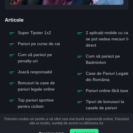
Articole
Super Tipster 1x2
2 aplicații mobile cu care
se pot vedea meciuri în
Pariuri pe curse de cai
direct
Cum să pariezi pe
Cum să pariezi pe
penalty-uri
Badminton
Joacă responsabil
Case de Pariuri Legale
din România
Bonusuri la case de
pariuri legale online
Pariuri online fără taxe
Top pariuri sportive
Tipuri de bonusuri la
pentru ciclism
casele de pariuri
Folosim cookie-uri pentru a vă oferi cea mai bună experiență online. Folosind
site-ul nostru, sunteți de acord cu utilizarea lor.