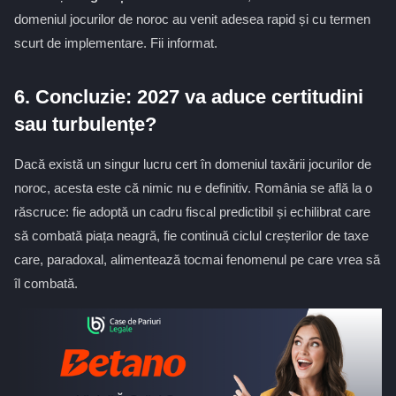
domeniul jocurilor de noroc au venit adesea rapid și cu termen
scurt de implementare. Fii informat.
6.
Concluzie: 2027 va aduce certitudini
sau turbulențe?
Dacă există un singur lucru cert în domeniul taxării jocurilor de
noroc, acesta este că nimic nu e definitiv. România se află la o
răscruce: fie adoptă un cadru fiscal predictibil și echilibrat care
să combată piața neagră, fie continuă ciclul creșterilor de taxe
care, paradoxal, alimentează tocmai fenomenul pe care vrea să
îl combată.