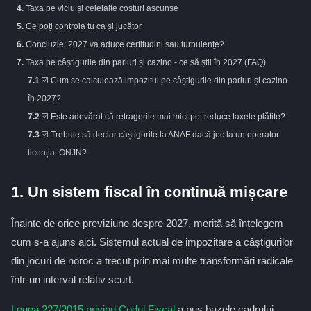
4.
Taxa pe viciu și celelalte costuri ascunse
5.
Ce poți controla tu ca și jucător
6.
Concluzie: 2027 va aduce certitudini sau turbulențe?
7.
Taxa pe câștigurile din pariuri și cazino - ce să știi în 2027 (FAQ)
7.1
☑️ Cum se calculează impozitul pe câștigurile din pariuri și cazino
în 2027?
7.2
☑️ Este adevărat că retragerile mai mici pot reduce taxele plătite?
7.3
☑️ Trebuie să declar câștigurile la ANAF dacă joc la un operator
licențiat ONJN?
1.
Un sistem fiscal în continuă mișcare
Înainte de orice previziune despre 2027, merită să înțelegem
cum s-a ajuns aici. Sistemul actual de impozitare a câștigurilor
din jocuri de noroc a trecut prin mai multe transformări radicale
într-un interval relativ scurt.
Legea 227/2015 privind Codul Fiscal
a pus bazele cadrului