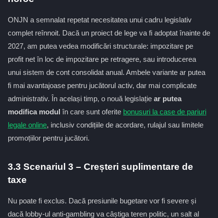
ONJN a semnalat repetat necesitatea unui cadru legislativ
complet reînnoit. Dacă un proiect de lege va fi adoptat înainte de
2027, am putea vedea modificări structurale: impozitare pe
profit net în loc de impozitare pe retragere, sau introducerea
unui sistem de cont consolidat anual. Ambele variante ar putea
fi mai avantajoase pentru jucătorul activ, dar mai complicate
administrativ. În același timp, o nouă legislație
ar putea
modifica modul
în care sunt oferite
bonusuri la case de pariuri
legale online
, inclusiv condițiile de acordare, rulajul sau limitele
promoțiilor pentru jucători.
3.3
Scenariul 3 – Creșteri suplimentare de
taxe
Nu poate fi exclus. Dacă presiunile bugetare vor fi severe și
dacă lobby-ul anti-gambling va câștiga teren politic, un salt al