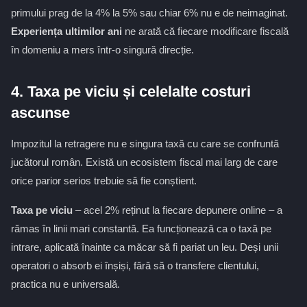
primului prag de la 4% la 5% sau chiar 6% nu e de neimaginat.
Experiența ultimilor ani
ne arată că fiecare modificare fiscală
în domeniu a mers într-o singură direcție.
4.
Taxa pe viciu și celelalte costuri
ascunse
Impozitul la retragere nu e singura taxă cu care se confruntă
jucătorul român. Există un ecosistem fiscal mai larg de care
orice parior serios trebuie să fie conștient.
Taxa pe viciu
– acel 2% reținut la fiecare depunere online – a
rămas în linii mari constantă. Ea funcționează ca o taxă pe
intrare, aplicată înainte ca măcar să fi pariat un leu. Deși unii
operatori o absorb ei înșiși, fără să o transfere clientului,
practica nu e universală.