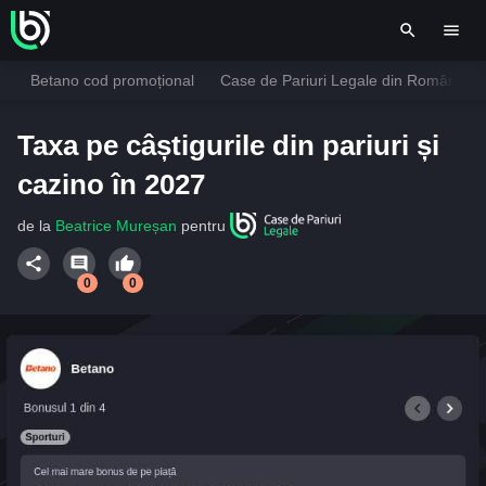
Betano cod promoțional
Case de Pariuri Legale din România
Taxa pe câștigurile din pariuri și
cazino în 2027
de la
Beatrice Mureșan
pentru
0
0