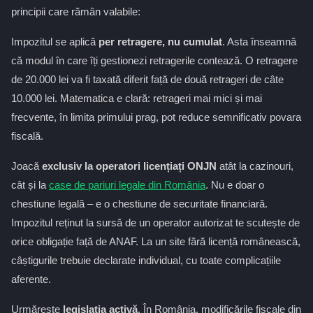
principii care rămân valabile:
Impozitul se aplică
per retragere, nu cumulat
. Asta înseamnă
că modul în care îți gestionezi retragerile contează. O retragere
de 20.000 lei va fi taxată diferit față de două retrageri de câte
10.000 lei. Matematica e clară: retrageri mai mici și mai
frecvente, în limita primului prag, pot reduce semnificativ povara
fiscală.
Joacă
exclusiv la operatori licențiați ONJN
atât la cazinouri,
cât și la
case de pariuri legale din România
. Nu e doar o
chestiune legală – e o chestiune de securitate financiară.
Impozitul reținut la sursă de un operator autorizat te scutește de
orice obligație față de ANAF. La un site fără licență românească,
câștigurile trebuie declarate individual, cu toate complicațiile
aferente.
Urmărește
legislația activă
. În România, modificările fiscale din