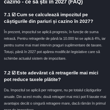
cazino - ce să știi în 2027 (FAQ)
7.1
☑️ Cum se calculează impozitul pe
câștigurile din pariuri și cazino în 2027?
În prezent, impozitul se aplică progresiv, în funcție de suma
retrasă. Pentru retragerile de până la 10.000 lei se aplică 4%, iar
pentru sume mai mari intervin praguri suplimentare de taxare.
Totuși, până în 2027 pot apărea modificări legislative care să
schimbe actualul sistem de impozitare.
7.2
☑️ Este adevărat că retragerile mai mici
pot reduce taxele plătite?
Da. Impozitul se aplică per retragere, nu pe totalul câștigurilor
anuale. Din acest motiv, două retrageri mai mici pot fi taxate mai
avantajos decât o singură retragere mare, dacă rămân în primul
prag de impozitare.