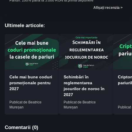
Pariuri: 100% până la 5.000 RON la prima depunere
Afișați recenzia >
Ultimele articole:
Cele mai bune coduri
Schimbări în
Cripto
promoționale pentru
reglementarea
pariuri
2027
jocurilor de noroc în
2027
Publicat de Beatrice
Publicat de Beatrice
Mureșan
Mureșan
Publicat
Comentarii (0)