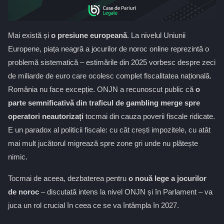
Mai există și
o presiune europeană
. La nivelul Uniunii
Europene, piața neagră a jocurilor de noroc online reprezintă o
problemă sistematică – estimările din 2025 vorbesc despre zeci
de miliarde de euro care ocolesc complet fiscalitatea națională.
România nu face excepție. ONJN a recunoscut public că
o
parte semnificativă din traficul de gambling merge spre
operatori neautorizați
tocmai din cauza poverii fiscale ridicate.
E un paradox al politicii fiscale: cu cât crești impozitele, cu atât
mai mult jucătorul migrează spre zone gri unde nu plătește
nimic.
Tocmai de aceea, dezbaterea pentru
o nouă lege a jocurilor
de noroc
– discutată intens la nivel ONJN și în Parlament – va
juca un rol crucial în ceea ce se va întâmpla în 2027.