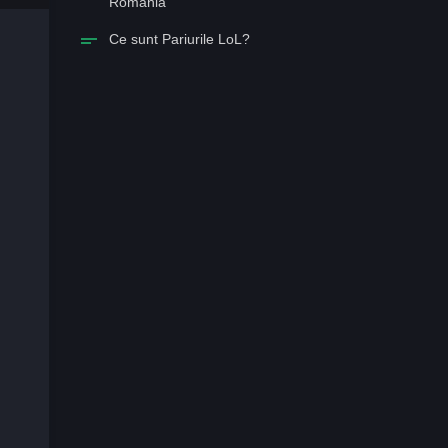
România
Ce sunt Pariurile LoL?