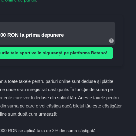
.000 RON la prima depunere
urile tale sportive în siguranță pe platforma Betano!
ia toate taxele pentru pariuri online sunt deduse și plătite
ne unde s-au înregistrat câștigurile. În funcție de suma pe
ocente care vor fi deduse din soldul tău. Aceste taxele pentru
din suma pe care o vei câștiga dacă biletul tău este câștigător.
online sunt după cum urmează:
,000 RON se aplică taxa de 3% din suma câștigată.