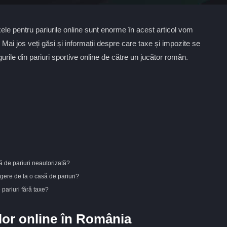
xele pentru pariurile online sunt enorme în acest articol vom
. Mai jos veți găsi și informații despre care taxe și impozite se
rile din pariuri sportive online de către un jucător român.
ă de pariuri neautorizată?
agere de la o casă de pariuri?
pariuri fără taxe?
ilor online în România