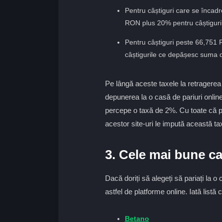
Pentru câștiguri care se înca
RON plus 20% pentru câștigur
Pentru câștiguri peste 66,751
câștigurile ce depășesc suma
Pe lângă aceste taxele la retragerea 
depunerea la o casă de pariuri online
percepe o taxă de 2%. Cu toate că po
acestor site-uri le impută această tax
3.
Cele mai bune cas
Dacă doriți să alegeți să pariați la o
astfel de platforme online. Iată listă
Betano