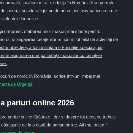
 Deocamdată, jucătorilor cu rezidența în România li se permite
 de jocuri, considerate jocuri de noroc, inclusiv pariuri cu cote
hivalentele lor online.
egii urmăresc stabilirea unor măsuri mai stricte pentru
roc și angajarea cetățenilor minori în tot felul de activități de
tor obiective, a fost înființată o Fundație specială, iar
 este asigurarea compatibilității măsurilor cu cerințele
are.
jocuri de noroc în România, scrise într-un limbaj mai
anță de Urgență
.
la pariuri online 2026
 pariuri online fără taxe , dar și despre tot ceea ce trebuie
 câștigurile de la o casă de pariuri online. Ați mai putea fi
le online de pariuri
.