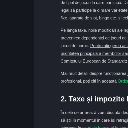
de tipul de jocuri la care participă.
legal să participe la o mare varietate
fixe, aparate de slot, bingo etc. și ec
Pe lângă taxe, noile modificări ale l
prevenirea dependenței de jocuri de no
jocuri de noroc.
Pentru atingerea aces
prioritatea principală a membrilor săi
Comitetului European de Standardiz
Mai mult detalii despre funcționarea 
profesional, poți citi în această
Ordon
2.
Taxe și impozite 
În cele ce urmează vom discuta despre
să știi în momentul în care își retragi
interesat în
tipuri de bonusuri la case