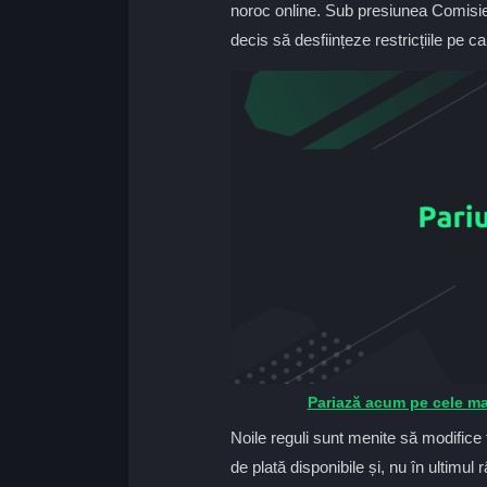
noroc online. Sub presiunea Comisiei
decis să desființeze restricțiile pe ca
Pariază acum pe cele mai
Noile reguli sunt menite să modifice 
de plată disponibile și, nu în ultimul 