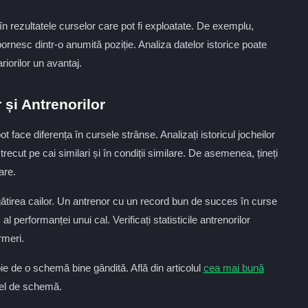
în rezultatele curselor care pot fi exploatate. De exemplu,
pornesc dintr-o anumită poziție. Analiza datelor istorice poate
riorilor un avantaj.
 și Antrenorilor
 face diferența în cursele strânse. Analizați istoricul jocheilor
ecut pe cai similari și în condiții similare. De asemenea, țineți
are.
egătirea cailor. Un antrenor cu un record bun de succes în curse
al performanței unui cal. Verificați statisticile antrenorilor
rmeri.
oie de o schemă bine gândită. Află din articolul
cea mai bună
el de schemă.