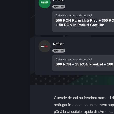
Cursele de cai au fascinat oamenii de 
adăugat întotdeauna un element supl
până la circuitele rapide din America 