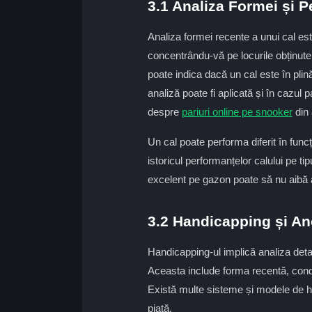
3.1
Analiza Formei și P
Analiza formei recente a unui cal est
concentrându-vă pe locurile obținute,
poate indica dacă un cal este în plin
analiză poate fi aplicată și în cazul 
despre
pariuri online pe snooker
din 
Un cal poate performa diferit în funcție
istoricul performanțelor calului pe t
excelent pe gazon poate să nu aibă ac
3.2
Handicapping și An
Handicapping-ul implică analiza detali
Aceasta include forma recentă, condiți
Există multe sisteme și modele de ha
piață.