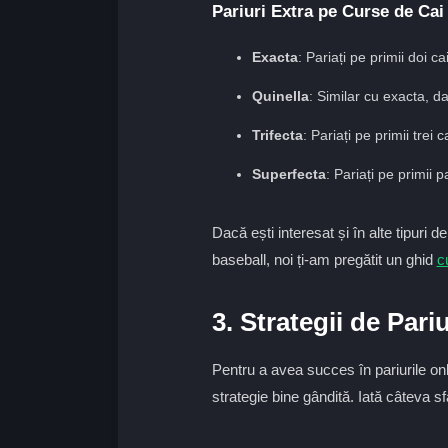
Pariuri Extra pe Curse de Cai
Exacta
: Pariați pe primii doi c
Quinella
: Similar cu exacta, da
Trifecta
: Pariați pe primii trei
Superfecta
: Pariați pe primii 
Dacă ești interesat și în alte tipuri 
baseball, noi ți-am pregătit un ghid
c
3.
Strategii de Pari
Pentru a avea succes în pariurile on
strategie bine gândită. Iată câteva sf