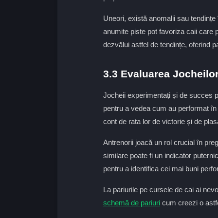
Uneori, există anomalii sau tendințe 
anumite piste pot favoriza caii care 
dezvălui astfel de tendințe, oferind pa
3.3
Evaluarea Jocheilor
Jocheii experimentați și de succes pot
pentru a vedea cum au performat în tr
cont de rata lor de victorie și de plas
Antrenorii joacă un rol crucial în pr
similare poate fi un indicator puternic 
pentru a identifica cei mai buni perfo
La pariurile pe cursele de cai ai nev
schemă de pariuri
cum creezi o astf