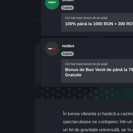
În lumea vibranta și haotică a cazinou
spectaculoase se contopesc într-un 
un fel de gravitație universală, iar 