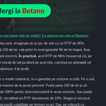
cea mai mare rată de plată? Le găsești pe site-ul Betano!
 elocvent. Imaginați-vă un joc de slot cu un RTP de 96%.
100 de lei, veți primi în mod garantat 96 de lei înapoi. Așa
cară enormă.
În practică
, acel RTP de 96% înseamnă că, pe
 mizați de toți jucătorii pe acel slot, cazinoul se așteaptă să
păstreze 4 lei profit.
o medie statistică, nu o garanție pe sesiune scurtă. Pe o oră,
ții masive de la acest procent. Puteți paria 100 de lei și să
l de 200% pentru dumneavoastră în acea sesiune. Sau puteți
r 10, rezultând un RTP dezastruos de 10%. Magia și necazul
 această volatilitate pe termen scurt. Dar, pe măsură ce