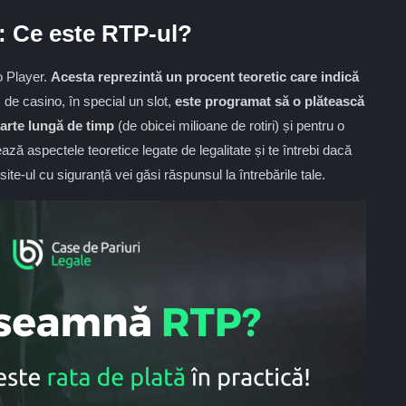
ă: Ce este RTP-ul?
o Player.
Acesta reprezintă un procent teoretic care indică
de casino, în special un slot,
este programat să o plătească
oarte lungă de timp
(de obicei milioane de rotiri) și pentru o
ază aspectele teoretice legate de legalitate și te întrebi dacă
 site-ul cu siguranță vei găsi răspunsul la întrebările tale.