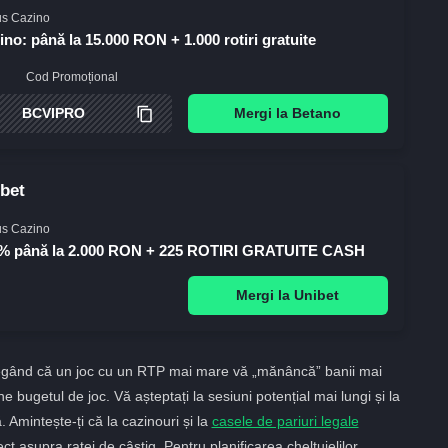
s Cazino
no: până la 15.000 RON + 1.000 rotiri gratuite
Cod Promoțional
BCVIPRO
Mergi la Betano
bet
s Cazino
% până la 2.000 RON + 225 ROTIRI GRATUITE CASH
Mergi la Unibet
legând că un joc cu un RTP mai mare vă „mănâncă” banii mai
ne bugetul de joc. Vă așteptați la sesiuni potențial mai lungi și la
 Amintește-ți că la cazinouri și la
casele de pariuri legale
t asupra ratei de câștig. Pentru planificarea cheltuielilor,