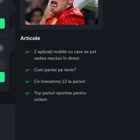
Articole
2 aplicații mobile cu care se pot
vedea meciuri în direct
Cum pariez pe tenis?
Ce înseamna 12 la pariuri
Top pariuri sportive pentru
ciclism