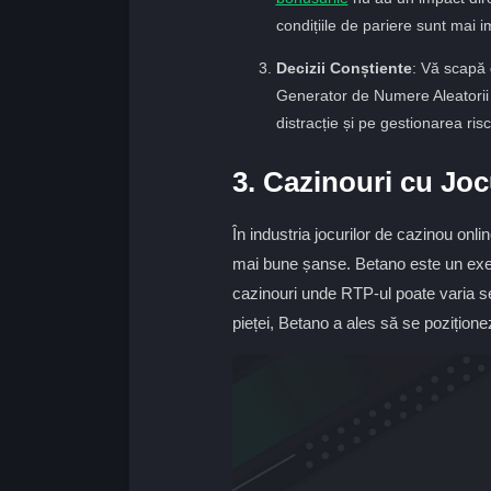
condițiile de pariere sunt mai 
Decizii Conștiente
: Vă scapă d
Generator de Numere Aleatorii 
distracție și pe gestionarea risc
3.
Cazinouri cu Joc
În industria jocurilor de cazinou onlin
mai bune șanse. Betano este un exem
cazinouri unde RTP-ul poate varia sem
pieței, Betano a ales să se pozițione